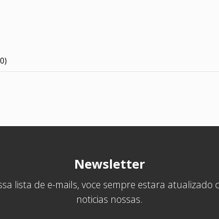
0)
Newsletter
sa lista de e-mails, voce sempre estara atualizado
noticias nossas.